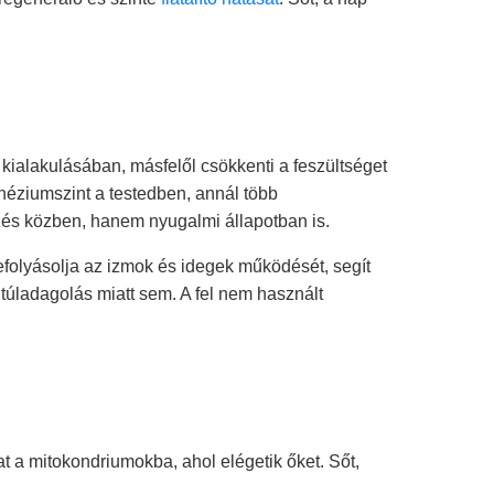
kialakulásában, másfelől csökkenti a feszültséget
éziumszint a testedben, annál több
s közben, hanem nyugalmi állapotban is.
efolyásolja az izmok és idegek működését, segít
 túladagolás miatt sem. A fel nem használt
kat a mitokondriumokba, ahol elégetik őket. Sőt,