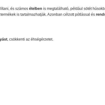
llítani, és számos
ételben
is megtalálható, például sötét húsok
ermékek is tartalmazhatják. Azonban célzott pótlással és
rend
yást
, csökkenti az éhségérzetet.