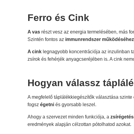
Ferro és Cink
A vas
részt vesz az energia termelésében, más fon
Szintén fontos az
immunrendszer működéséhez
A cink
legnagyobb koncentrációja az inzulinban ta
zsírok és fehérjék anyagcseréjében is. A cink ne
Hogyan válassz táplálé
A megfelelő táplálékkiegészítők választása szint
fogsz
égetni
és gyorsabb leszel.
Ahogy a szervezet minden funkciója, a
zsírégetés
eredmények alapján célzottan pótolhatod azokat.