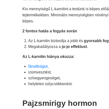
Kis mennyiségű L-karnitint a testünk is képes előá
tejtermékekben. Minimális mennyiségben növényi t
képes.
2 fontos hatás a fogyás során
Az L-karnitin biztosítja a jobb és
gyorsabb fog
Megakadályozza a
jo-jo effektust
.
Az L-karnitin hiánya okozza:
fáradtságot,
izomvesztést,
szívegyengeséget,
helytelen súlycsökkenést.
Pajzsmirigy hormon