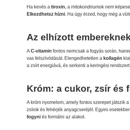
Ha kevés a
tiroxin
, a mitokondriumok nem képesek
Elkezdhetsz hízni
. Ha úgy érzed, hogy még a vízt
Az elhízott embereknek
A
C-vitamin
fontos nemcsak a fogyás során, hane
vas felszívódását. Elengedhetetlen a
kollagén
kia
a zsírt energiává, és serkenti a keringési rendsze
Króm: a cukor, zsír és 
A króm nyomelem, amely fontos szerepet játszik a
zsírok és fehérjék anyagcseréjét. Egyes esetekbe
fogyni
és formálni az alakot.