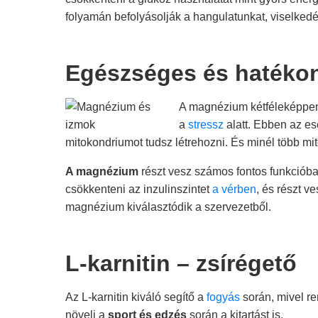
folyamán befolyásolják a hangulatunkat, viselkedé
Egészséges és hatéko
A magnézium kétféleképpen 
a
stressz
alatt. Ebben az e
mitokondriumot tudsz létrehozni. És minél több m
A magnézium
részt vesz számos fontos funkcióban
csökkenteni az inzulinszintet
a vérben
, és részt v
magnézium kiválasztódik a szervezetből.
L-karnitin – zsírégető
Az L-karnitin kiváló segítő a
fogyás
során, mivel re
növeli a
sport és edzés
során a kitartást is.