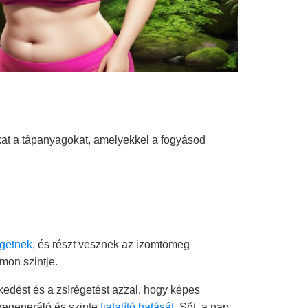
at a tápanyagokat, amelyekkel a fogyásod
égetnek
, és részt vesznek az izomtömeg
mon szintje.
kedést és a zsírégetést azzal, hogy képes
 regeneráló és szinte
fiatalító hatását
. Sőt, a nap