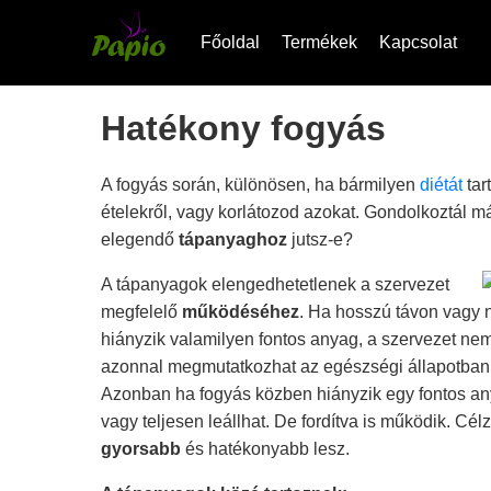
Főoldal
Termékek
Kapcsolat
Hatékony fogyás
A fogyás során, különösen, ha bármilyen
diétát
tar
ételekről, vagy korlátozod azokat. Gondolkoztál m
elegendő
tápanyaghoz
jutsz-e?
A tápanyagok elengedhetetlenek a szervezet
megfelelő
működéséhez
. Ha hosszú távon vagy
hiányzik valamilyen fontos anyag, a szervezet ne
azonnal megmutatkozhat az egészségi állapotban,
Azonban ha fogyás közben hiányzik egy fontos a
vagy teljesen leállhat. De fordítva is működik. Cél
gyorsabb
és hatékonyabb lesz.