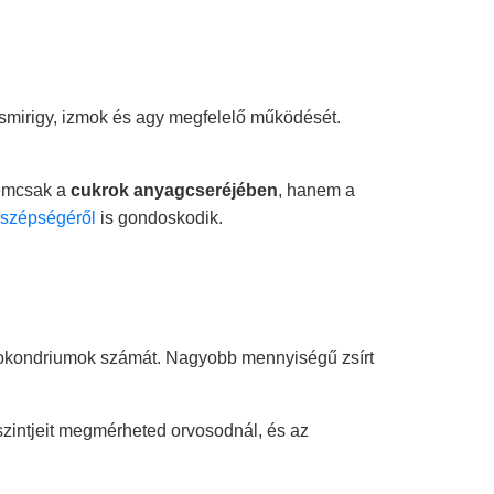
zsmirigy, izmok és agy megfelelő működését.
nemcsak a
cukrok anyagcseréjében
, hanem a
 szépségéről
is gondoskodik.
mitokondriumok számát. Nagyobb mennyiségű zsírt
szintjeit megmérheted orvosodnál, és az