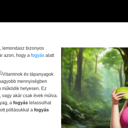
t, lemondasz bizonyos
ár azon, hogy a
fogyás
alatt
 nagyobb mennyiségben
m működik helyesen. Ez
 vagy akár csak évek múlva.
nyag, a
fogyás
lelassulhat
zott pótlásukkal a
fogyás