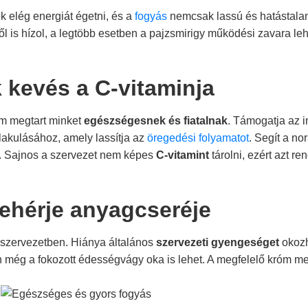
 elég energiát égetni, és a
fogyás
nemcsak lassú és hatástalan 
ől is hízol, a legtöbb esetben a pajzsmirigy működési zavara leh
 kevés a C-vitaminja
m megtart minket
egészségesnek és fiatalnak
. Támogatja az i
lakulásához, amely lassítja az
öregedési folyamatot
. Segít a no
rt. Sajnos a szervezet nem képes
C-vitamint
tárolni, ezért azt re
fehérje anyagcseréje
 szervezetben. Hiánya általános
szervezeti gyengeséget
okozha
n még a fokozott édességvágy oka is lehet. A megfelelő króm m