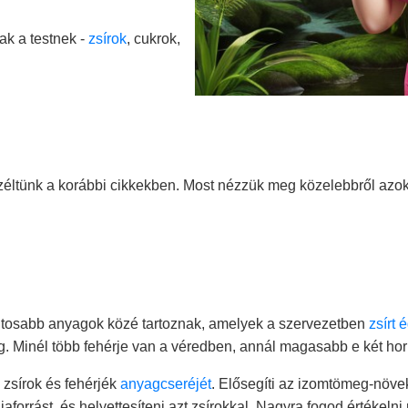
ak a testnek -
zsírok
, cukrok,
éltünk a korábbi cikkekben. Most nézzük meg közelebbről azok
ntosabb anyagok közé tartoznak, amelyek a szervezetben
zsírt 
g. Minél több fehérje van a véredben, annál magasabb e két hor
 zsírok és fehérjék
anyagcseréjét
. Elősegíti az izomtömeg-növe
aforrást, és helyettesíteni azt zsírokkal. Nagyra fogod értékelni