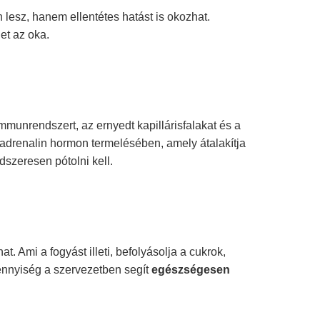
lesz, hanem ellentétes hatást is okozhat.
et az oka.
mmunrendszert, az ernyedt kapillárisfalakat és a
radrenalin hormon termelésében, amely átalakítja
ndszeresen pótolni kell.
t. Ami a fogyást illeti, befolyásolja a cukrok,
ennyiség a szervezetben segít
egészségesen