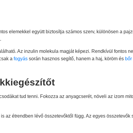
tos elemekkel együtt biztosítja számos szerv, különösen a paj
.
lálható. Az inzulin molekula magját képezi. Rendkívül fontos 
mcsak a
fogyás
során hasznos segítő, hanem a haj, köröm és
bőr
kkiegészítőt
e csodákat tud tenni. Fokozza az anyagcserét, növeli az izom 
is az étrendben lévő összetevőktől függ. Az egyes összetevők 