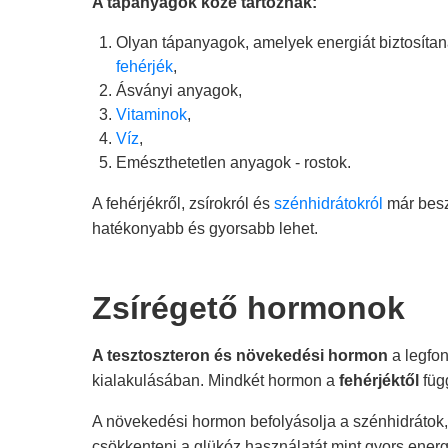
A tápanyagok közé tartoznak:
Olyan tápanyagok, amelyek energiát biztosítan
fehérjék
,
Ásványi anyagok,
Vitaminok
,
Víz
,
Emészthetetlen anyagok - rostok.
A fehérjékről, zsírokról és
szénhidrátokról
már besz
hatékonyabb és gyorsabb lehet.
Zsírégető hormonok
A tesztoszteron és növekedési hormon
a legfo
kialakulásában. Mindkét hormon a
fehérjéktől
füg
A növekedési hormon befolyásolja a szénhidrátok,
csökkenteni a glükóz használatát mint gyors energi