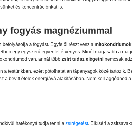
sünket és koncentrációnkat is.
ny fogyás magnéziummal
befolyásolja a fogyást. Egyfelől részt vesz a
mitokondriumok
setben egy egyszerű egyenlet érvényes. Minél magasabb a magn
itokondriumod van, annál több
zsírt tudsz elégetni
nemcsak edzé
 a testünkben, ezért pótolhatatlan tápanyagok közé tartozik. B
esz a bevitt ételek energiává alakításában. Nem kell aggódnod a
ndkívül hatékonyá tudja tenni a
zsírégetést
. Elkíséri a zsírsava