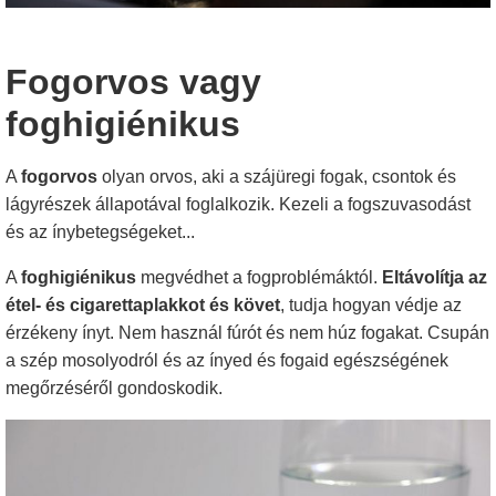
Fogorvos vagy
foghigiénikus
A
fogorvos
olyan orvos, aki a szájüregi fogak, csontok és
lágyrészek állapotával foglalkozik. Kezeli a fogszuvasodást
és az ínybetegségeket...
A
foghigiénikus
megvédhet a fogproblémáktól.
Eltávolítja az
étel- és cigarettaplakkot és követ
, tudja
hogyan védje az
érzékeny ínyt. Nem használ fúrót és nem húz fogakat. Csupán
a szép mosolyodról és az ínyed és fogaid egészségének
megőrzéséről gondoskodik.