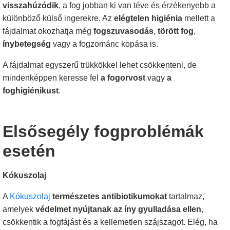
visszahúzódik
, a fog jobban ki van téve és érzékenyebb a
különböző külső ingerekre. Az
elégtelen higiénia
mellett a
fájdalmat okozhatja még
fogszuvasodás
,
törött fog
,
ínybetegség
vagy a fogzománc kopása is.
A fájdalmat egyszerű trükkökkel lehet csökkenteni, de
mindenképpen keresse fel
a fogorvost
vagy
a
foghigiénikust
.
Elsősegély fogproblémák
esetén
Kókuszolaj
A
Kókuszolaj
természetes antibiotikumokat
tartalmaz,
amelyek
védelmet nyújtanak az íny gyulladása ellen
,
csökkentik a fogfájást és a kellemetlen szájszagot. Elég, ha