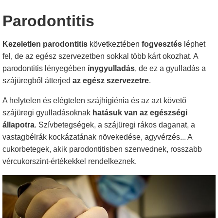
Parodontitis
Kezeletlen parodontitis
következtében
fogvesztés
léphet
fel, de az egész szervezetben sokkal több kárt okozhat. A
parodontitis lényegében
ínygyulladás
, de ez a gyulladás a
szájüregből átterjed
az egész szervezetre
.
A helytelen és elégtelen szájhigiénia és az azt követő
szájüregi gyulladásoknak
hatásuk van az egészségi
állapotra
. Szívbetegségek, a szájüregi rákos daganat, a
vastagbélrák kockázatának növekedése, agyvérzés... A
cukorbetegek, akik parodontitisben szenvednek, rosszabb
vércukorszint-értékekkel rendelkeznek.