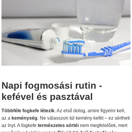
Napi fogmosási rutin -
kefével és pasztával
Többféle fogkefe létezik
. Az első dolog, amire figyelni kell,
az a
keménység
. Ne válasszon túl kemény kefét – ez sértheti
az ínyt. A fogkefe
természetes sörtéi
nem megfelelőek, mert