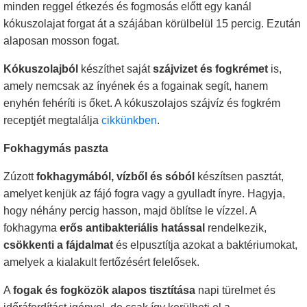
minden reggel étkezés és fogmosás előtt egy kanál
kókuszolajat forgat át a szájában körülbelül 15 percig. Ezután
alaposan mosson fogat.
Kókuszolajból
készíthet saját
szájvizet és fogkrémet
is,
amely nemcsak az ínyének és a fogainak segít, hanem
enyhén fehéríti is őket. A kókuszolajos szájvíz és fogkrém
receptjét megtalálja
cikkünkben
.
Fokhagymás paszta
Zúzott
fokhagymából, vízből és sóból
készítsen pasztát,
amelyet kenjük az fájó fogra vagy a gyulladt ínyre. Hagyja,
hogy néhány percig hasson, majd öblítse le vízzel. A
fokhagyma
erős antibakteriális hatással
rendelkezik,
csökkenti a fájdalmat
és elpusztítja azokat a baktériumokat,
amelyek a kialakult fertőzésért felelősek.
A
fogak és fogközök alapos tisztítása
napi türelmet és