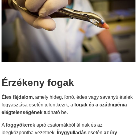
Érzékeny fogak
Éles fájdalom
, amely hideg, forró, édes vagy savanyú ételek
fogyasztása esetén jelentkezik, a
fogak és a szájhigiénia
elégtelenségének
tudható be.
A
foggyökerek
apró csatornákból állnak és az
idegközpontba vezetnek.
Ínygyulladás
esetén
az íny