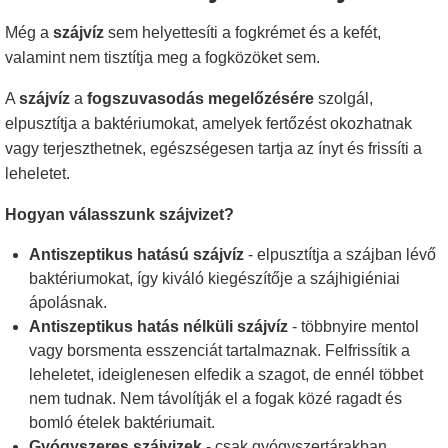
Még a
szájvíz
sem helyettesíti a fogkrémet és a kefét,
valamint nem tisztítja meg a fogközöket sem.
A
szájvíz
a
fogszuvasodás megelőzésére
szolgál,
elpusztítja a baktériumokat, amelyek fertőzést okozhatnak
vagy terjeszthetnek, egészségesen tartja az ínyt és frissíti a
leheletet.
Hogyan válasszunk szájvizet?
Antiszeptikus hatású szájvíz
- elpusztítja a szájban lévő
baktériumokat, így kiváló kiegészítője a szájhigiéniai
ápolásnak.
Antiszeptikus hatás nélküli szájvíz
- többnyire mentol
vagy borsmenta esszenciát tartalmaznak. Felfrissítik a
leheletet, ideiglenesen elfedik a szagot, de ennél többet
nem tudnak. Nem távolítják el a fogak közé ragadt és
bomló ételek baktériumait.
Gyógyszeres szájvizek
- csak gyógyszertárakban