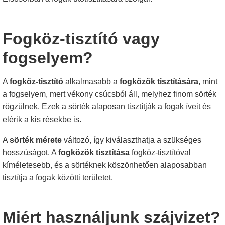
Fogköz-tisztító vagy
fogselyem?
A
fogköz-tisztító
alkalmasabb a
fogközök tisztítására
, mint
a fogselyem, mert vékony csúcsból áll, melyhez finom sörték
rögzülnek. Ezek a sörték alaposan tisztítják a fogak íveit és
elérik a kis résekbe is.
A
sörték mérete
változó, így kiválaszthatja a szükséges
hosszúságot. A
fogközök tisztítása
fogköz-tisztítóval
kíméletesebb, és a sörtéknek köszönhetően alaposabban
tisztítja a fogak közötti területet.
Miért használjunk szájvizet?