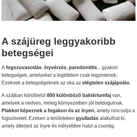
A szájüreg leggyakoribb
betegségei
A
fogszuvasodás
,
ínyvérzés
,
parodontitis
... gyakori
betegségek, amelyeket a legtöbben csak legyintenek.
Ezeknek a betegségeknek az oka az
elégtelen szájápolás
.
A szájban körülbelül
800 különböző baktériumfaj
van,
amelyek a nedves, meleg környezetben jól boldogulnak.
Plakkot képeznek a fogakon és az ínyen
, amely roncsolja a
fogszövetet. Ezeken a területeken
gyulladás
alakulhat ki,
amely átterjed az ínyre és mélyebbre hatol a csontig.