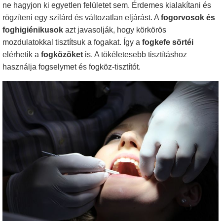
ne hagyjon ki egyetlen felületet sem. Érdemes kialakítani és
rögzíteni egy szilárd és változatlan eljárást. A
fogorvosok és
foghigiénikusok
azt javasolják, hogy körkörös
mozdulatokkal tisztítsuk a fogakat. Így a
fogkefe sörtéi
elérhetik a
fogközöket
is. A tökéletesebb tisztításhoz
használja fogselymet és fogköz-tisztítót.