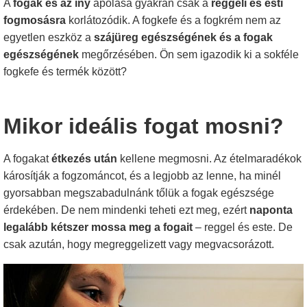
A
fogak és az íny
ápolása gyakran csak a
reggeli és esti
fogmosásra
korlátozódik. A fogkefe és a fogkrém nem az
egyetlen eszköz a
szájüreg egészségének és a fogak
egészségének
megőrzésében. Ön sem igazodik ki a sokféle
fogkefe és termék között?
Mikor ideális fogat mosni?
A fogakat
étkezés után
kellene megmosni. Az ételmaradékok
károsítják a fogzománcot, és a legjobb az lenne, ha minél
gyorsabban megszabadulnánk tőlük a fogak egészsége
érdekében. De nem mindenki teheti ezt meg, ezért
naponta
legalább kétszer mossa meg a fogait
– reggel és este. De
csak azután, hogy megreggelizett vagy megvacsorázott.