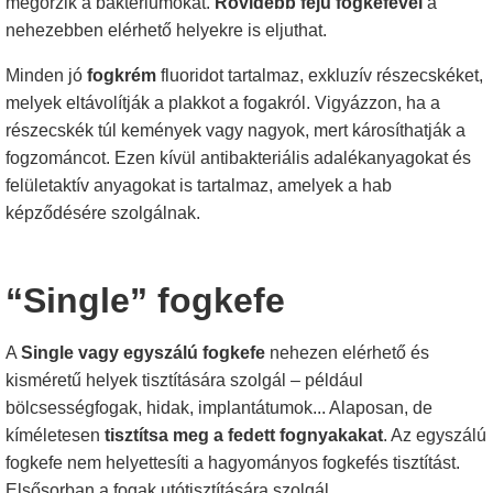
megőrzik a baktériumokat.
Rövidebb fejű fogkefével
a
nehezebben elérhető helyekre is eljuthat.
Minden jó
fogkrém
fluoridot tartalmaz, exkluzív részecskéket,
melyek eltávolítják a plakkot a fogakról. Vigyázzon, ha a
részecskék túl kemények vagy nagyok, mert károsíthatják a
fogzománcot. Ezen kívül antibakteriális adalékanyagokat és
felületaktív anyagokat is tartalmaz, amelyek a hab
képződésére szolgálnak.
“Single” fogkefe
A
Single vagy egyszálú fogkefe
nehezen elérhető és
kisméretű helyek tisztítására szolgál – például
bölcsességfogak, hidak, implantátumok... Alaposan, de
kíméletesen
tisztítsa meg a fedett fognyakakat
. Az egyszálú
fogkefe nem helyettesíti a hagyományos fogkefés tisztítást.
Elsősorban a fogak utótisztítására szolgál.